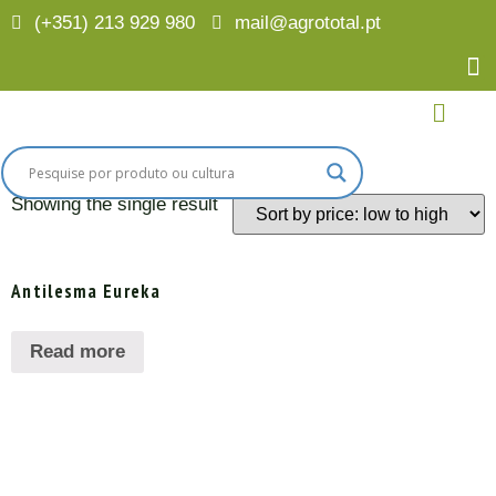
(+351) 213 929 980
mail@agrototal.pt
Home
/
Culturas
/
Alface
/ Lesmas e Caracóis
Lesmas e Caracóis
Showing the single result
Antilesma Eureka
Read more