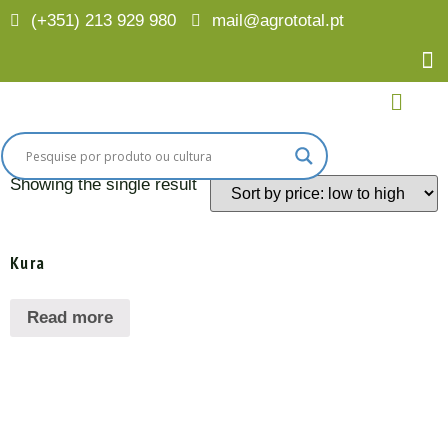
(+351) 213 929 980
mail@agrototal.pt
Home
/
Culturas
/
Alface
/ Míldio da Alface
Míldio da Alface
Showing the single result
Kura
Read more