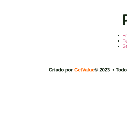
F
Fe
S
Criado por
GetValue
© 2023 • Todo