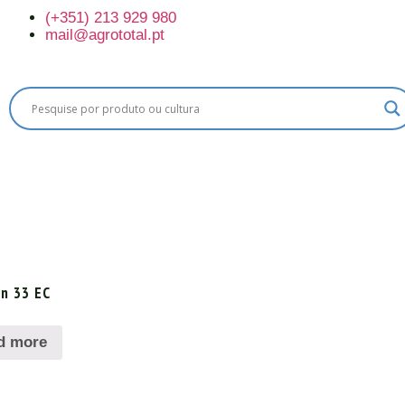
(+351) 213 929 980
mail@agrototal.pt
s
n 33 EC
d more