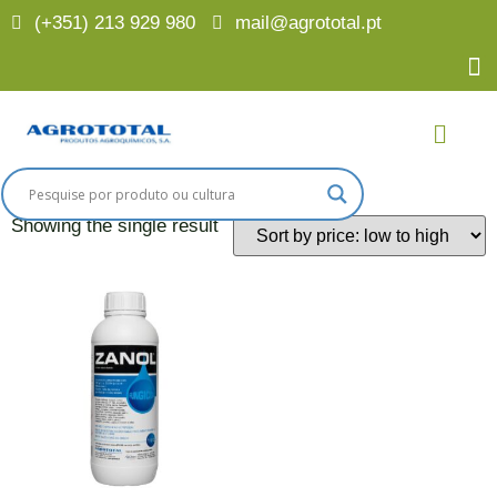
(+351) 213 929 980
mail@agrototal.pt
Home
/
Culturas
/
Couves
/ Mancha das folhas
Mancha das folhas
Showing the single result