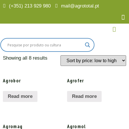
(+351) 213 929 980
mail@agrototal.pt
Home
/
Culturas
/
Ervilhas / Grão de bico / Feijão /
Fava
/ Nutrição
Nutrição
Showing all 8 results
Agrobor
Agrofer
Read more
Read more
Agromag
Agromol