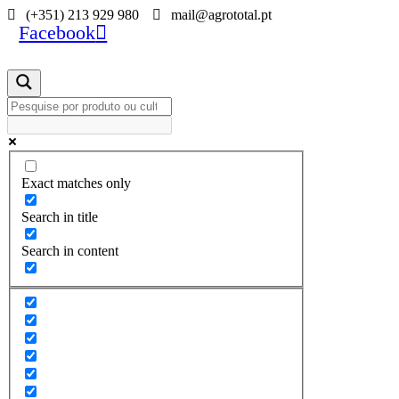
Skip
(+351) 213 929 980
mail@agrototal.pt
Facebook
to
content
Exact matches only
Search in title
Search in content