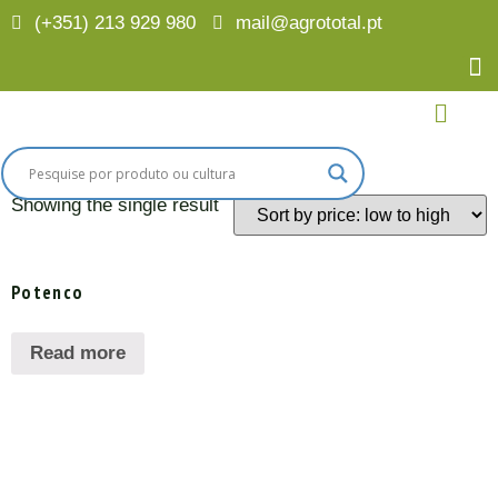
(+351) 213 929 980
mail@agrototal.pt
Home
/
Culturas
/
Pomóideas
/ Autonomos
Autonomos
Showing the single result
Potenco
Read more