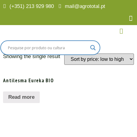
(+351) 213 929 980
mail@agrototal.pt
Home
/ Products tagged “Antilesma”
Antilesma
Showing the single result
Antilesma Eureka BIO
Read more