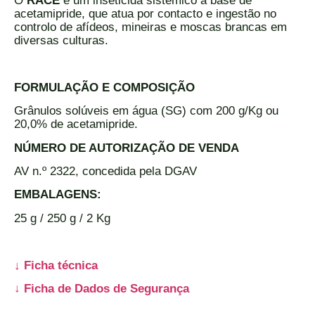
O
RACE
é um inseticida sistémico à base de
acetamipride, que atua por contacto e ingestão no
controlo de afídeos, mineiras e moscas brancas em
diversas culturas.
FORMULAÇÃO E COMPOSIÇÃO
Grânulos solúveis em água (SG) com 200 g/Kg ou
20,0% de acetamipride.
NÚMERO DE AUTORIZAÇÃO DE VENDA
AV n.º 2322, concedida pela DGAV
EMBALAGENS:
25 g / 250 g / 2 Kg
↓
Ficha técnica
↓ Ficha de Dados de Segurança