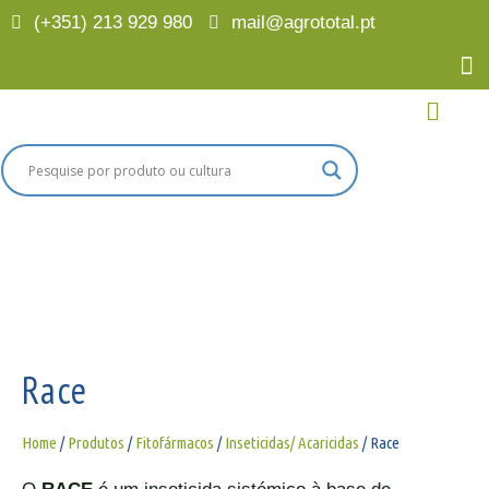
(+351) 213 929 980
mail@agrototal.pt
Race
Home
/
Produtos
/
Fitofármacos
/
Inseticidas/ Acaricidas
/ Race