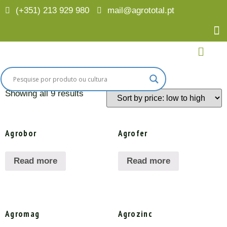
(+351) 213 929 980
mail@agrototal.pt
Home
/
Culturas
/
Vinha
/ Nutrição
Nutrição
Showing all 9 results
Agrobor
Agrofer
Read more
Read more
Agromag
Agrozinc