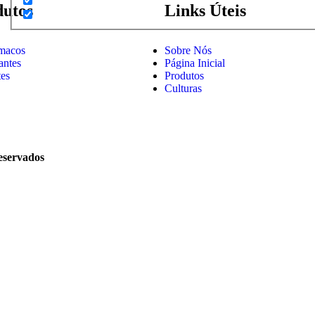
dutos
Links Úteis
rmacos
Sobre Nós
zantes
Página Inicial
es
Produtos
Culturas
reservados