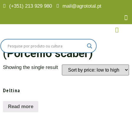
(+351) 213 929 980
mail@agrototal.pt
Home
/
Finalidades
/ Bicho-de-conta (Porcellio scaber)
Bicho-de-conta
(Porcellio scaber)
Showing the single result
Deltina
Read more