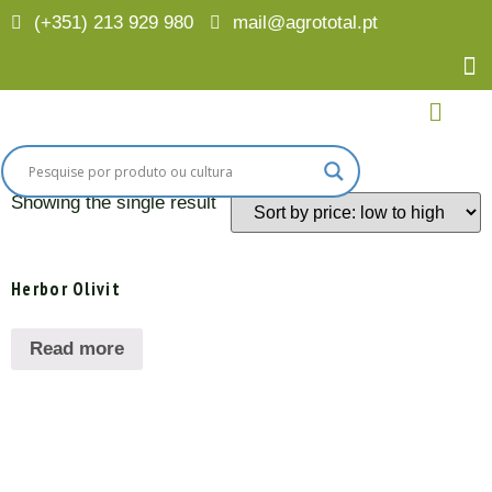
(+351) 213 929 980
mail@agrototal.pt
Home
/
Finalidades
/ Cochonilha negra
Cochonilha negra
Showing the single result
Herbor Olivit
Read more