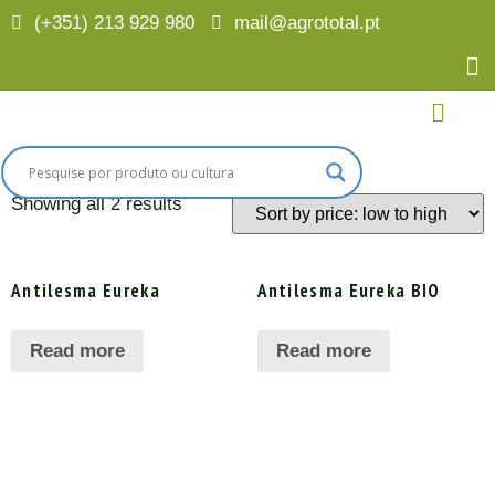
(+351) 213 929 980
mail@agrototal.pt
Home
/
Finalidades
/ Lesmas e Caracóis
Lesmas e Caracóis
Showing all 2 results
Antilesma Eureka
Antilesma Eureka BIO
Read more
Read more