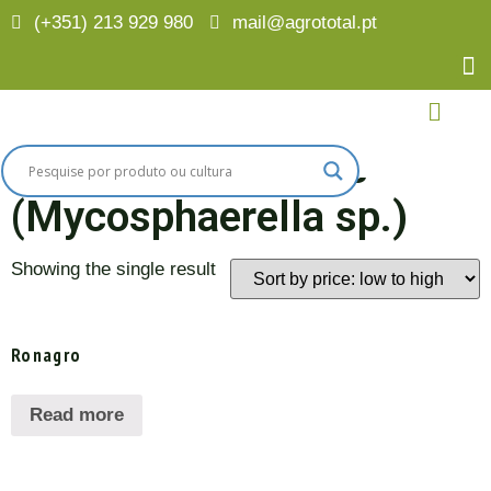
(+351) 213 929 980
mail@agrototal.pt
Home
/
Finalidades
/ Mancha das folhas (Mycosphaerella
sp.)
Mancha das folhas
(Mycosphaerella sp.)
Showing the single result
Ronagro
Read more